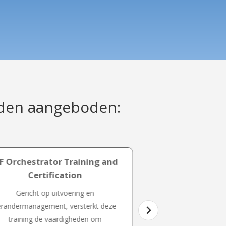
rden aangeboden:
SF Orchestrator Training and
ISF Composer 
Certification
Certifi
Gericht op uitvoering en
Ontworpen voor p
erandermanagement, versterkt deze
betrokken zijn bij s
training de vaardigheden om
deze training deelne