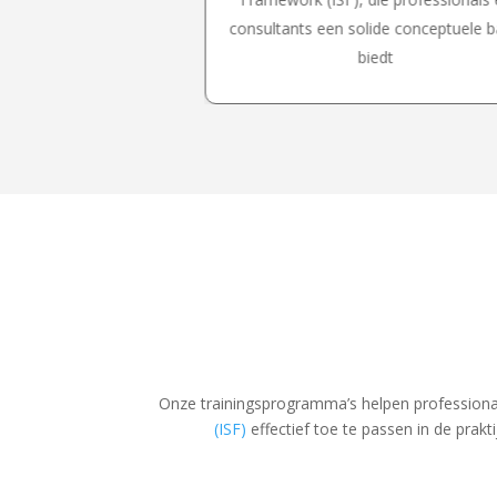
n hoe organisaties
consultants een solide conceptuele b
thodologie kunnen
biedt
beoordeeld
Onze trainingsprogramma’s helpen professiona
(ISF)
effectief toe te passen in de prakt