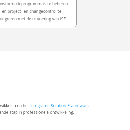
ansformatieprogramma’s te beheren
blueprints te ontwik
en project- en changecontrol te
naar concrete, ui
ntegreren met de uitvoering van ISF
twikkelen en het
Integrated Solution Framework
ende stap in professionele ontwikkeling.