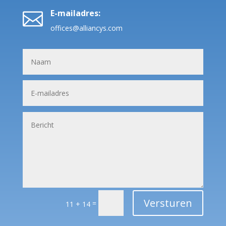
E-mailadres:

offices@alliancys.com
Versturen
=
11 + 14