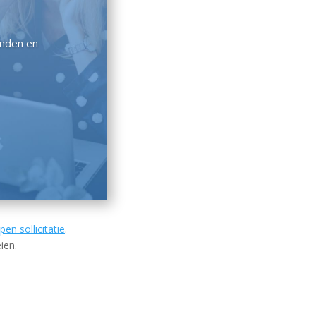
inden en
pen sollicitatie
.
ien.