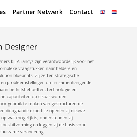
es
Partner Netwerk
Contact
n Designer
ners bij Alliancys zijn verantwoordelijk voor het
complexe vraagstukken naar heldere en
lution blueprints. Zij zetten strategische
en en probleemstellingen om in samenhangende
rin bedrijfsbehoeften, technologie en
che capaciteiten op elkaar worden
oor gebruik te maken van gestructureerde
en diepgaande expertise openen zij nieuwe
 op wat mogelijk is, ondersteunen zij
besluitvorming en leggen zij de basis voor
 duurzame verandering.