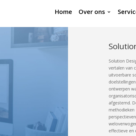
Home
Over ons
Servic
Solutio
Solution Desig
vertalen van 
uitvoerbare so
doelstelling
ontwerpen waa
organisatoris
afgestemd. D
methodieken 
perspectieven
weloverwogen 
effectieve en