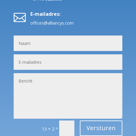
E-mailadres:

offices@alliancys.com
Versturen
=
13 + 2