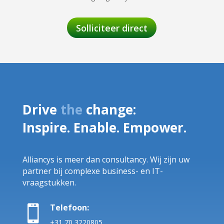
Solliciteer direct
Drive
the
change:
Inspire. Enable. Empower.
Alliancys is meer dan consultancy. Wij zijn uw
partner bij complexe business- en IT-
vraagstukken.
Telefoon:

+31 70 3220805